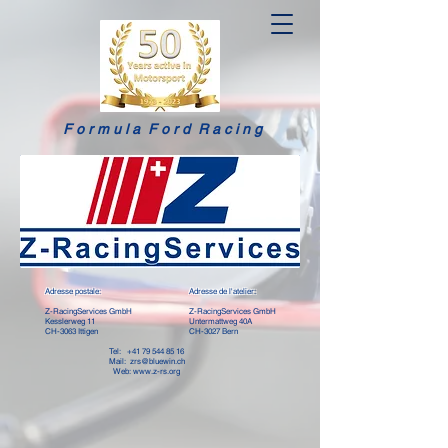
F o r m u l a F o r d R a c i n g
Adresse postale:
​​Adresse de l'atelier:
Z-RacingServices GmbH
Z-RacingServices GmbH
Kesslerweg 11
Untermattweg 40A
CH-3063 Ittigen
CH-3027 Bern
Tel:
+41 79 544 85 16
Mail:
zrs@bluewin.ch
Web:
www.z-rs.org